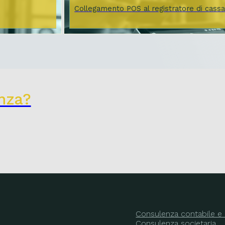
Collegamento POS al registratore di cass
nza?
Consulenza contabile e 
Consulenza societaria