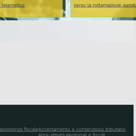
a telematico
Verso la rottamazione quinq
assistenza fiscale
Accertamento e contenzioso tributario
Altre attività gestionali e fiscali