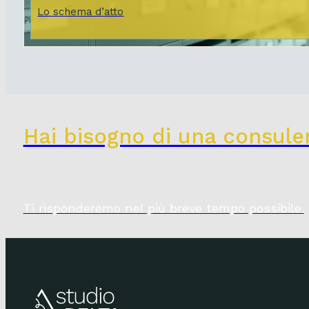
Lo schema d’atto
Hai bisogno di una consule
Ti risponderemo nel più breve tempo possibile.